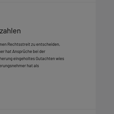
zahlen
en Rechtsstreit zu entscheiden,
er hat Ansprüche bei der
cherung eingeholtes Gutachten wies
herungsnehmer hat als