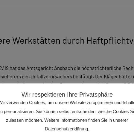
ere Werkstätten durch Haftpflichtv
792/19 hat das Amtsgericht Ansbach die höchstrichterliche Re
sicherers des Unfallverursachers bestätigt. Der Kläger hatte 
Sachverständigen ermittelten Reparaturkosten in Höhe von € 3.8
und verwies auf
Wir respektieren Ihre Privatsphäre
Wir verwenden Cookies, um unsere Website zu optimieren und Inhalt
u personalisieren. Sie können selbst entscheiden, welche Cookies S
zulassen möchten. Weitere Informationen finden Sie in unserer
Datenschutzerklärung.