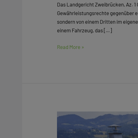
PKW-
Das Landgericht Zweibrücken, Az. 1 
Kauf
Gewährleistungsrechte gegenüber ei
–
sondern von einem Dritten im eigene
Gewährleistung
einem Fahrzeug, das […]
Read More »
Solarmodule
zum
Betrieb