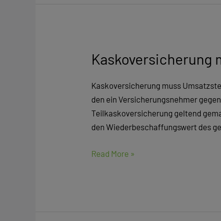
Kaskoversicherung 
Kaskoversicherung
muss
Umsatzsteuer
Kaskoversicherung muss Umsatzsteue
nach
den ein Versicherungsnehmer gegen 
Diebstahl
Teilkaskoversicherung geltend gema
zahlen
den Wiederbeschaffungswert des ges
Read More »