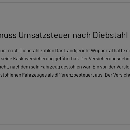
muss Umsatzsteuer nach Diebstahl 
r nach Diebstahl zahlen Das Landgericht Wuppertal hatte ein
seine Kaskoversicherung geführt hat. Der Versicherungsnehm
cht, nachdem sein Fahrzeug gestohlen war. Ein von der Versi
tohlenen Fahrzeuges als differenzbesteuert aus. Der Versic