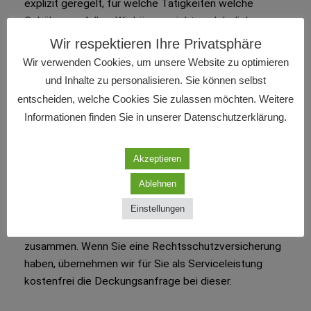
explizit geregelt, für welche Tätigkeiten welche
Gebühren anfallen. Wir können nicht nach belieben
Gebühren verlangen.
Wir respektieren Ihre Privatsphäre
Wir verwenden Cookies, um unsere Website zu optimieren
Gerichtskosten
und Inhalte zu personalisieren. Sie können selbst
entscheiden, welche Cookies Sie zulassen möchten. Weitere
Auch die Gerichtskosten richten sich regelmäßig nach
Informationen finden Sie in unserer Datenschutzerklärung.
der Höhe des Streitwertes. Diese sind vom Kläger
vorzulegen und müssen in der Regel vom
Akzeptieren
Unterliegenden getragen werden.
Ablehnen
Rechtsschutzversicherung
Einstellungen
Wir arbeiten mit allen Rechtsschutzversicherungen
zusammen. Wenn Sie eine Rechtsschutzversicherung
haben, übernehmen wir für Sie als Serviceleistung
kostenfrei die Deckungsanfrage bei dieser.