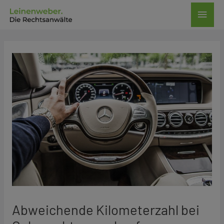
Zum
Haup
Inhalt
springen
Post
navigation
Abweichende Kilometerzahl bei