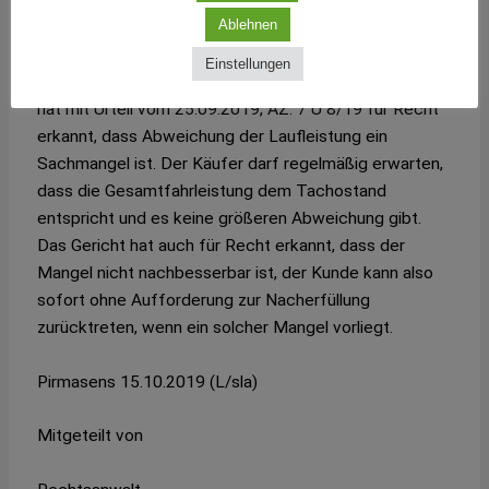
Kaufvertrag und hat Erstattung des Kaufpreises
Ablehnen
verlangt.
Einstellungen
Der Käufer war im Prozess erfolgreich. Das OLG Celle
hat mit Urteil vom 25.09.2019, AZ: 7 U 8/19 für Recht
erkannt, dass Abweichung der Laufleistung ein
Sachmangel ist. Der Käufer darf regelmäßig erwarten,
dass die Gesamtfahrleistung dem Tachostand
entspricht und es keine größeren Abweichung gibt.
Das Gericht hat auch für Recht erkannt, dass der
Mangel nicht nachbesserbar ist, der Kunde kann also
sofort ohne Aufforderung zur Nacherfüllung
zurücktreten, wenn ein solcher Mangel vorliegt.
Pirmasens 15.10.2019 (L/sla)
Mitgeteilt von