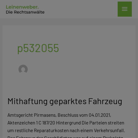
Zum
Haup
Inhalt
springen
Post
pagination
p532055
Mithaftung geparktes Fahrzeug
Mithaftung
geparktes
Fahrzeug
Amtsgericht Pirmasens, Beschluss vom 04.01.2021,
Aktenzeichen 1 C 187/20 Hintergrund Die Parteien streiten
um restliche Reparaturkosten nach einem Verkehrsunfall.
Das Fahrzeug des Geschädigten war auf einem Parkplatz