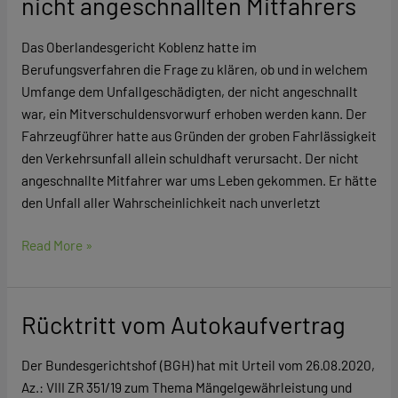
nicht angeschnallten Mitfahrers
Unfalltod
des
Das Oberlandesgericht Koblenz hatte im
nicht
Berufungsverfahren die Frage zu klären, ob und in welchem
angeschnallten
Umfange dem Unfallgeschädigten, der nicht angeschnallt
Mitfahrers
war, ein Mitverschuldensvorwurf erhoben werden kann. Der
Fahrzeugführer hatte aus Gründen der groben Fahrlässigkeit
den Verkehrsunfall allein schuldhaft verursacht. Der nicht
angeschnallte Mitfahrer war ums Leben gekommen. Er hätte
den Unfall aller Wahrscheinlichkeit nach unverletzt
Read More »
Rücktritt vom Autokaufvertrag
Rücktritt
vom
Autokaufvertrag
Der Bundesgerichtshof (BGH) hat mit Urteil vom 26.08.2020,
Az.: VIII ZR 351/19 zum Thema Mängelgewährleistung und