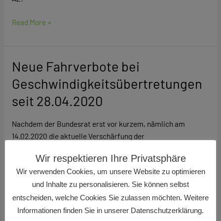
Read More »
Neue Fahrverbote bei
Neue
Fahrverbote
Geschwindigkeitsübertretungen
bei
seit 28.04.2020
Geschwindigkeitsübertretungen
seit
Nachdem der Bundesrat erst vor kurzem, nämlich am
28.04.2020
14.02.2020 die aktuelle Verschärfung der
Straßenverkehrsordnung (StVO) mit großer Mehrheit
Wir respektieren Ihre Privatsphäre
verabschiedet hat, ist die Situation im
Wir verwenden Cookies, um unsere Website zu optimieren
Bundesverkehrsministerium neu überdacht worden. So hat
und Inhalte zu personalisieren. Sie können selbst
der Bundesverkehrsminister drei Wochen nach Inkrafttreten
der StVO-Novelle die neuen Fahrverbote bei
entscheiden, welche Cookies Sie zulassen möchten. Weitere
Tempoverstößen als „unverhältnismäßig“ eingestuft und will
Informationen finden Sie in unserer Datenschutzerklärung.