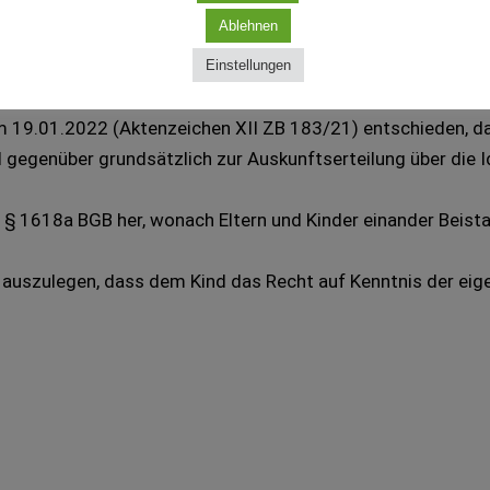
ptierten Kindes auf Auskunft über 
Ablehnen
Einstellungen
 19.01.2022 (Aktenzeichen XII ZB 183/21) entschieden, das
 gegenüber grundsätzlich zur Auskunftserteilung über die Id
s § 1618a BGB her, wonach Eltern und Kinder einander Beist
d auszulegen, dass dem Kind das Recht auf Kenntnis der 
t