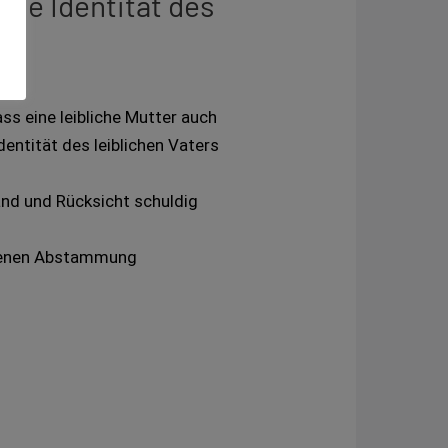
die Identität des
s eine leibliche Mutter auch
entität des leiblichen Vaters
and und Rücksicht schuldig
eigenen Abstammung