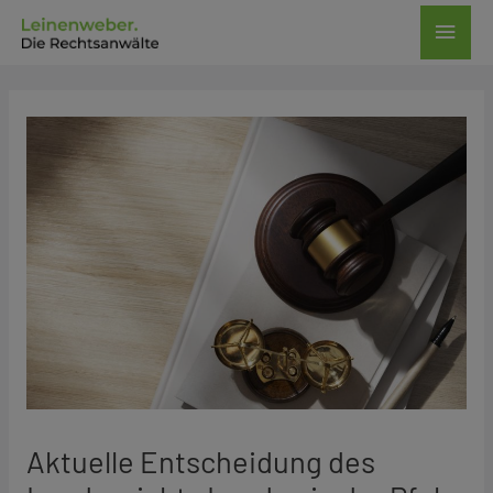
Zum
Haup
Inhalt
springen
Post
navigation
Aktuelle Entscheidung des