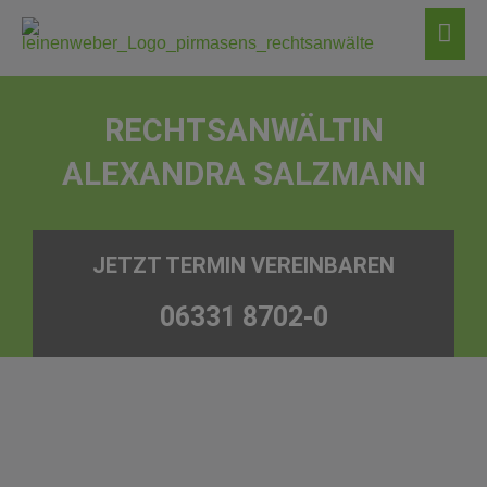
Zum
Hau
Inhalt
springen
RECHTSANWÄLTIN
ALEXANDRA SALZMANN
JETZT TERMIN VEREINBAREN
06331 8702-0