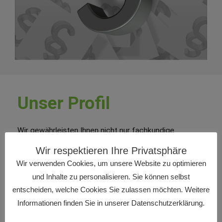
Unser Profil
Wir gewährleisten Ihnen nicht nur fachkundige
Beratung, Vertretung, außergerichtlich und gerichtlich,
Wir respektieren Ihre Privatsphäre
sondern auch eine profunde Büroorganisation, wie z.B.
Wir verwenden Cookies, um unsere Website zu optimieren
Fristenkontrolle, Erreichbarkeit, Datenschutz,
und Inhalte zu personalisieren. Sie können selbst
Verschwiegenheit.
entscheiden, welche Cookies Sie zulassen möchten. Weitere
Informationen finden Sie in unserer Datenschutzerklärung.
Vollumfänglich erfüllen wir alle Qualitätsanforderungen
in Bezug auf regelmäßige Fortbildung der anwaltlichen